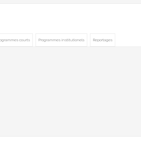
rogrammes courts
Programmes institutionels
Reportages
Et maintenant 2022
Magazines d'info
L'enquête de ma vie
Documentaires