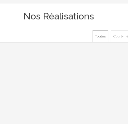
Nos Réalisations
Toutes
Court-mé
LE NÉGOCIATEUR
Le Chambon-sur-Lignon, Un legs
pour l'Histoire
Documentaires