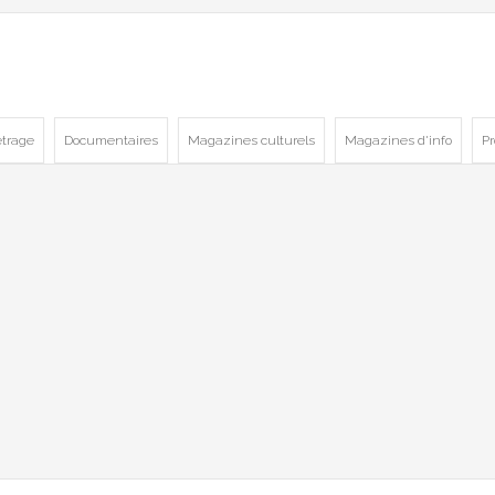
trage
Documentaires
Magazines culturels
Magazines d'info
P
2080
Documentaires
Charge mentale
Court-métrage